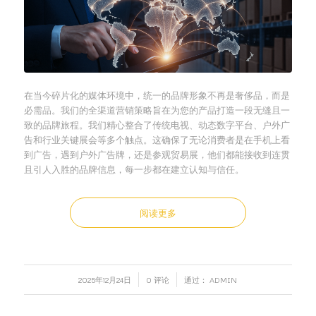
在当今碎片化的媒体环境中，统一的品牌形象不再是奢侈品，而是
必需品。我们的全渠道营销策略旨在为您的产品打造一段无缝且一
致的品牌旅程。我们精心整合了传统电视、动态数字平台、户外广
告和行业关键展会等多个触点。这确保了无论消费者是在手机上看
到广告，遇到户外广告牌，还是参观贸易展，他们都能接收到连贯
且引人入胜的品牌信息，每一步都在建立认知与信任。
阅读更多
/
/
2025年12月24日
0 评论
通过：
ADMIN