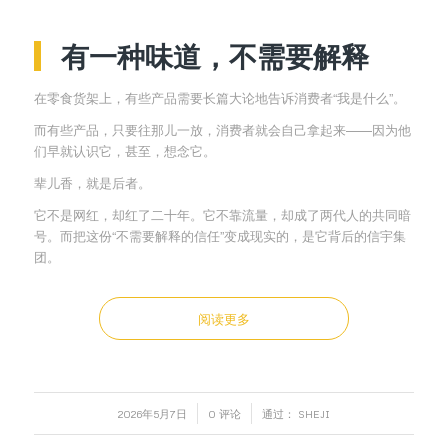
有一种味道，不需要解释
在零食货架上，有些产品需要长篇大论地告诉消费者“我是什么”。
而有些产品，只要往那儿一放，消费者就会自己拿起来——因为他
们早就认识它，甚至，想念它。
辈儿香，就是后者。
它不是网红，却红了二十年。它不靠流量，却成了两代人的共同暗
号。而把这份“不需要解释的信任”变成现实的，是它背后的信宇集
团。
阅读更多
/
/
2026年5月7日
0 评论
通过：
SHEJI