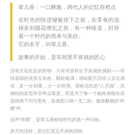
辈儿香：一口酥脆，两代人的记忆存档点
在时光的快进键被按下之前，在零食的选
择多到眼花缭乱之前，有一种味道，封存
着一个时代的简单与美好。
它的名字，叫辈儿香。
故事的开始，是车间里不将就的匠心
没有天花乱坠的营销，只有对原料近乎执拗的挑剔——非
转基因的优质玉米粉，颗粒饱满；调味配方历经上百次调
试，多一分则重，少一分则薄。那标志性的“八爪烧”，其
独特的造型并非哗众取宠，而是为了每一个触角都能在高
温烘烤下均匀受热，形成那口独一无二的、极致酥脆的“咔
嚓”声。
这声“咔嚓”，是辈儿香献给时代的第一声问候。
岁月的流转，是记忆里忘不掉的回响