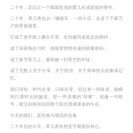
二十年，足以让一个呱呱坠地的婴儿长成挺拔的青年。
二十年，辈儿香也从一辆推车、一间小店，走进了千家万
户的零食罐里。
它成了放学路上攥在手里、生怕被同桌抢走的期待；
成了深夜晚自习时，抽屉里悄悄传递的能量密码；
成了春节茶几上，最快被一扫而空的年味；
成了无数人关于分享、关于陪伴、关于简单快乐的集体记
忆。
我们深知，时代在变，口味在变。但总有一些味道，能瞬
间打通时光的隧道。那一声清脆的“咔嚓”，就像一句暗
号，能立刻将你拉回那个阳光洒满课桌的午后。
今天的我们，是经典与潮流的合奏
二十年后的今天，辈儿香依然坚守着那份初心。