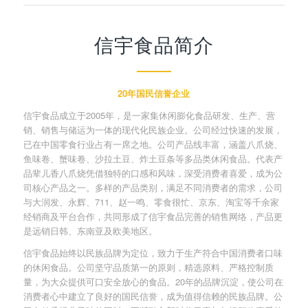
信宇食品简介
20年国民信誉企业
信宇食品成立于2005年，是一家集休闲膨化食品研发、生产、营
销、销售与储运为一体的现代化民族企业。公司经过快速的发展，
已在中国零食行业占有一席之地。公司产品线丰富，涵盖八爪烧、
鱼味卷、蟹味卷、沙拉土豆、炸土豆条等多品类休闲食品。代表产
品辈儿香八爪烧凭借独特的口感和风味，深受消费者喜爱，成为公
司核心产品之一。多样的产品类别，满足不同消费者的需求，公司
与大润发、永辉、711、赵一鸣、零食很忙、京东、淘宝等千余家
经销商及平台合作，共同形成了信宇食品完善的销售网络，产品更
是远销日韩、东南亚及欧美地区。
信宇食品始终以民族品牌为定位，致力于生产符合中国消费者口味
的休闲食品。公司坚守品质第一的原则，精选原料、严格控制质
量，为大众提供可口安全放心的食品。20年的品牌沉淀，使公司在
消费者心中建立了良好的国民信誉，成为值得信赖的民族品牌。公