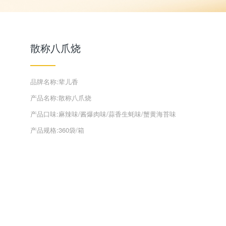
散称八爪烧
品牌名称:辈儿香
产品名称:散称八爪烧
产品口味:麻辣味/酱爆肉味/蒜香生蚝味/蟹黄海苔味
产品规格:360袋/箱