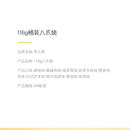
116g桶装八爪烧
品牌名称:辈儿香
产品名称:116g八爪烧
产品口味:麻辣味/酱爆肉味/咸蛋黄味/蒜香生蚝味/蟹黄海
苔味/日式芥末味/韩式泡菜味/番茄味/孜然味
产品规格:40桶/箱