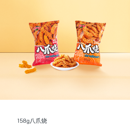
158g八爪烧