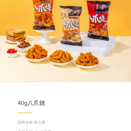
40g八爪烧
品牌名称:辈儿香