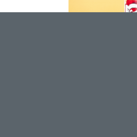
200g扇贝酥
品牌名称:辈儿香