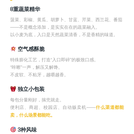
8重蔬菜精华
菠菜、彩椒、黄瓜、胡萝卜、甘蓝、芹菜、西兰花、番茄
——不是概念添加，是实实在在的蔬菜融入。
以小麦为底，入口是天然蔬菜清香，不是香精的味道。
空气感酥脆
特殊膨化工艺，打造“入口即碎”的极致口感。
“咔嚓”一声，解压又解馋。
不皮软、不粘牙，越嚼越香。
独立小包装
每包分量刚好，揣兜就走。
便利店、商超、校园店、自动贩卖机——
什么渠道都能
卖，什么场景都能吃。
3种风味